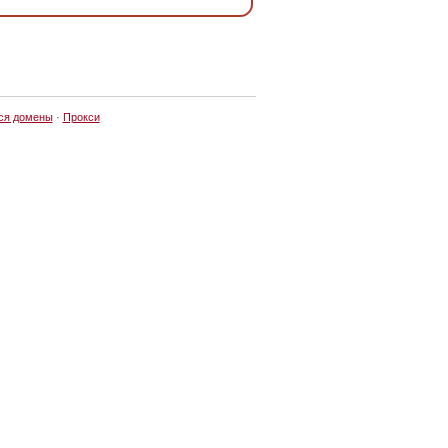
ся домены
·
Прокси