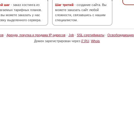
ой шаг
- заказ хостинга из
Шаг третий
- создание сайта. Вы
агаемых тарифных планов.
можете заказать сайт любой
 вы можете заказать у нас
сложности, связавшись с нашим
овку выделенного сервера.
специалистом.
ов
·
Аренда, покупка и продажа IP-адресов
·
Job
·
SSL-сертификаты
·
Освобождающие
Домен зарегистрирован через
i7.RU
.
Whois