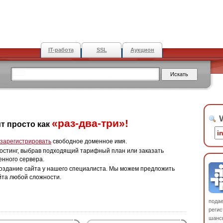
IT-работа
SSL
Аукцион
W
«раз-два-три»!
т просто как
зарегистрировать
свободное доменное имя.
остинг, выбрав подходящий тарифный план или заказать
енного сервера.
оздание сайта у нашего специалиста. Мы можем предложить
йта любой сложности.
пода
регис
шанс